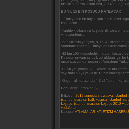
Gümüşdağ, “Bolt, bu yıl gelmek için 550 bin d
aksilik olmazsa Usain Bolt, 2014’te Boğazi
BU YIL 15 BİN KOŞUCU KATILACAK
– Türkiye’nin en büyük katılımlı kitlesel 
koşulacak.
-Tarihte kıtalararası koşulan ilk yarış olm
yıl düzenleniyor.
-Son yıllarda yarışma, 8, 15, 42 kilometre (
Vodafone İstanbul, Türkiye’de uluslararası n
-42 bin 195 kilometrelik maraton koşusu geçti
Kategori unvanına layık görüldüğü için bu k
organizasyonda, geçen yıl Vodafone Türkiye
-Bu yıl yarışmaya 97 ülkeden 20 bin sporcu
sayısının bu yıl yaklaşık 15 bin olacağı tahmi
-Geçen yıl maratonda 4 Sivil Toplum Kuruluş
Popularity: unranked
[
?
]
Etiketler:
2012 sonuçları
,
avrasya
,
istanbul
istanbul maraton halk koşusu
,
istanbul marat
koşusu
,
istanbul maraton koşusu 2012 vide
vodafone
Kategori
ATLAMALAR
,
ATLETİZM HABERL