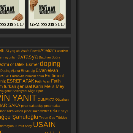
ltı
Atletizm
23 yaş altı
Asafa Powell
atletizm
avrasya
izm oyunları
Batuhan Buğra
doping
ezmi or
Dilek Esmer
Elvan
elvan
 Doping Ajansı
Elmas Lig
esse
Ercüment
Emrah Altunkalem
enka
niz
ESREF APAK
Fatih
Fatih Avan
ım
furkan şen
iaaf
Karin Melis Mey
yükşehir Belediyesi Kâğıt Spor
İN YANIT
OLİMPİYAT
Oğuzhan
NAR SAKA
pınar saka ekşi
pınar saka
rekor
ınar saka kimdir
pınar saka twitter
Seyfi
uğçe Şahutoğlu
Tyson Gay
Türkiye
USAIN
ederasyonu
Umut Aday