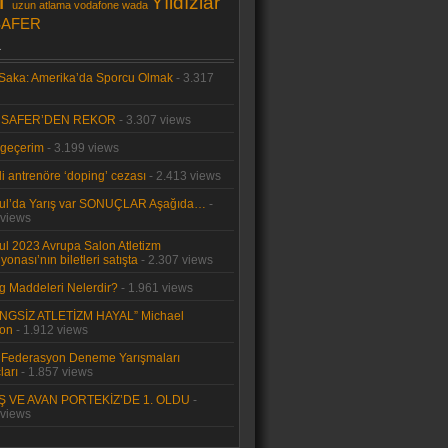
T
Yıldızlar
uzun atlama
vodafone
wada
SAFER
a
 Saka: Amerika’da Sporcu Olmak
- 3.317
T SAFER’DEN REKOR
- 3.307 views
 geçerim
- 3.199 views
li antrenöre ‘doping’ cezası
- 2.413 views
bul’da Yarış var SONUÇLAR Aşağıda…
-
 views
ul 2023 Avrupa Salon Atletizm
onası’nın biletleri satışta
- 2.307 views
g Maddeleri Nelerdir?
- 1.961 views
NGSİZ ATLETİZM HAYAL” Michael
on
- 1.912 views
 Federasyon Deneme Yarışmaları
ları
- 1.857 views
 VE AVAN PORTEKİZ’DE 1. OLDU
-
 views