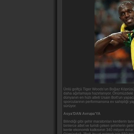
Ünlü golfçü Tiger Woods’un Boğaz Köprüsü’n
daha ağırlamaya hazırlanıyor. Önümüzdeki h
dünyanın en hızlı atleti Usain Bolt’un yapac
sporcularının performansına ev sahipliği ya
sürüyor.
Asya’DAN Avrupa’YA
Bilindiği gibi şehir maratonları kentlerin ta
binlerce atlet ve turisti çeken şehirlerin g
kente ekonomik katkısının 340 milyon dolar 