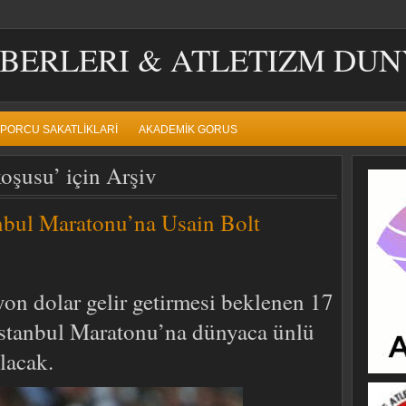
BERLERI & ATLETIZM DUN
PORCU SAKATLIKLARI
AKADEMIK GORUS
oşusu’ için Arşiv
nbul Maratonu’na Usain Bolt
yon dolar gelir getirmesi beklenen 17
stanbul Maratonu’na dünyaca ünlü
lacak.