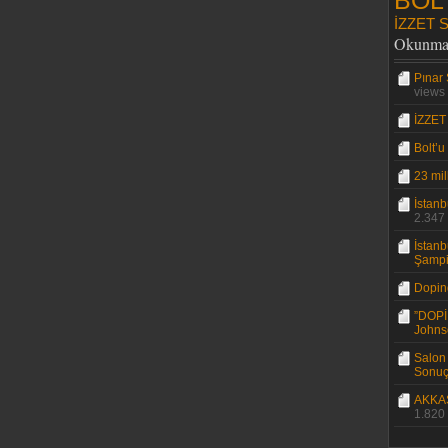
BOL
İZZET 
Okunm
Pınar
views
İZZE
Bolt’u
23 mil
İstan
2.347
İstanb
Şampiy
Dopin
”DOPİ
Johns
Salon
Sonuç
AKKAŞ
1.820