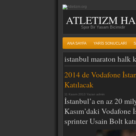
ATLETIZM HA
Spor Bir Yasam Bicimidir
ANA SAYFA
YARIS SONUCLARI
S
istanbul maraton halk k
2014 de Vodafone İsta
Katılacak
11 Kasım 2013 Yazan admin
İstanbul’a en az 20 mil
Kasım’daki Vodafone İ
sprinter Usain Bolt katı