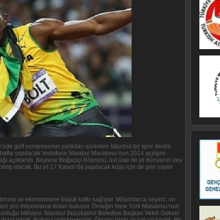
de golf oynamasının yankıları sürerken İstanbul bir spor devini
afta yapılacak Vodafone İstanbul Maratonu’nun 2014 açılışını
ağı açıklandı. Böylece Boğaziçi Köprüsü, üst üste iki yıl dünyanın dev
pmış olacak. Bu yıl 17 Kasım’da yapılacak koşu için de geri sayım
nıtımına ve ekonomisine büyük katkı sağlıyor. Milyonlarca seyirci, on
elirleri yüz milyonlarca doları buluyor. Örneğin New York Maratonu’nun
olduğu biliniyor. İstanbul Büyükşehir Belediye Başkan Vekili Göksel