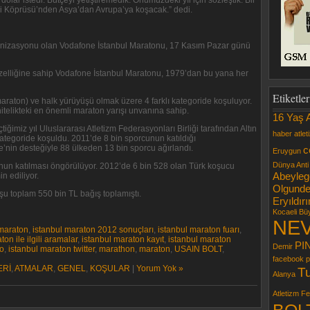
olar istedi. Bütçeyi yetiştiremedik. Önümüzdeki yıl için sözleştik. Bir
çi Köprüsü’nden Asya’dan Avrupa’ya koşacak.” dedi.
organizasyonu olan Vodafone İstanbul Maratonu, 17 Kasım Pazar günü
a özelliğine sahip Vodafone İstanbul Maratonu, 1979’dan bu yana her
Etiketler
maraton) ve halk yürüyüşü olmak üzere 4 farklı kategoride koşuluyor.
itelikteki en önemli maraton yarışı unvanına sahip.
16 Yaş A
ğimiz yıl Uluslararası Atletizm Federasyonları Birliği tarafından Altın
haber
atlet
ategoride koşuldu. 2011’de 8 bin sporcunun katıldığı
’nin desteğiyle 88 ülkeden 13 bin sporcu ağırlandı.
c
Eruygun
Dünya Anti
nun katılması öngörülüyor. 2012’de 6 bin 528 olan Türk koşucu
Abeyleg
n ediliyor.
Olgunde
u toplam 550 bin TL bağış toplamıştı.
Eryıldır
Kocaeli Bü
NEV
 maraton
,
istanbul maraton 2012 sonuçları
,
istanbul maraton fuarı
,
on ile ilgili aramalar
,
istanbul maraton kayıt
,
istanbul maraton
PI
Demir
o
,
istanbul maraton twitter
,
marathon
,
maraton
,
USAIN BOLT
,
facebook
p
ERİ
,
ATMALAR
,
GENEL
,
KOŞULAR
|
Yorum Yok »
T
Alanya
Atletizm F