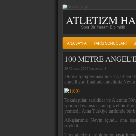
ATLETIZM HA
Spor Bir Yasam Bicimidir
ANA SAYFA
YARIS SONUCLARI
S
100 METRE ANGEL’I
20 Ağustos 2009 Yazan admin
Dünya Şampiyonası’nda 12.73’ten dah
engelli yarı finalinde, atletimiz Nevin
Tokalaştılar, sarıldılar ve Alemitu Ne
sporcu dayanışmasının güzel bir örne
yetmedi. Ama Türkiye tarihinde bir b
Alkışlarımız Nevin içindi, ona te
söyledi.
Türk atletizm tarihinin en başarılı