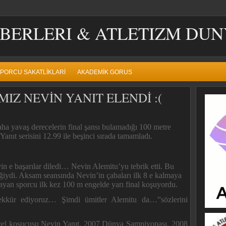
BERLERI & ATLETIZM DUN
PORCU SAKATLIKLARI
AKADEMIK GORUS
MIZ NEVİN YANIT ELENDİ :(
a yavaş derecelerin final şansı bulamadığı 100 metre
 Yanıt serisini 12.99 ile beşinci sırada tamamladı.
vin e başarılar diledi… Nevin Alemitu’yu tebrik etti. Bu
ğiydi. Aksam seansında Nevin’in çabaları ilk 8 e kalmaya
ayan sporcu ilk kez 100 m engelde yarı final koşuyordu.
şekkür ediyoruz… Şimdi ümitler Alemitu da…”sözlerini
 engel koşucusu Nevin Yanıt, 2007 Dünya Şampiyonası, 2008