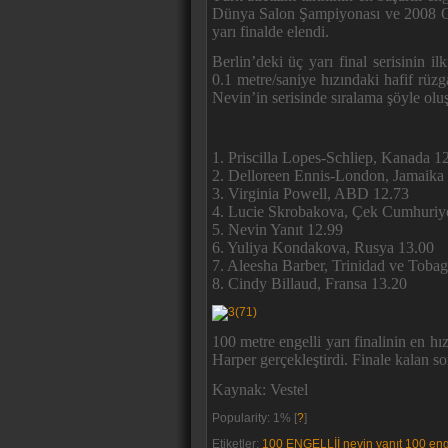
Dünya Salon Şampiyonası ve 2008 Oli
yarı finalde elendi.
Berlin’deki üç yarı final serisinin 
0.1 metre/saniye hızındaki hafif rüzgar
Nevin’in serisinde sıralama şöyle oluş
1. Priscilla Lopes-Schliep, Kanada 1
2. Delloreen Ennis-London, Jamaika
3. Virginia Powell, ABD 12.73
4. Lucie Skrobakova, Çek Cumhuriye
5. Nevin Yanıt 12.99
6. Yuliya Kondakova, Rusya 13.00
7. Aleesha Barber, Trinidad ve Toba
8. Cindy Billaud, Fransa 13.20
100 metre engelli yarı finalinin en 
Harper gerçekleştirdi. Finale kalan s
Kaynak: Vestel
Popularity: 1%
[
?
]
Etiketler:
100 ENGELLİİ nevin yanıt 100 eng