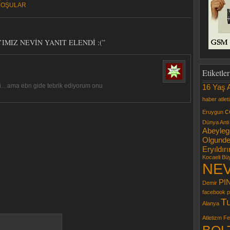
KOŞULAR
L’IMIZ NEVİN YANIT ELENDİ :(”
Etiketler
rdi…ama ebn gide tebrik ediyorum onu
16 Yaş A
haber
atlet
c
Eruygun
Dünya Anti
Abeyleg
Olgunde
Eryıldır
Kocaeli Bü
NEV
PI
Demir
facebook
p
T
Alanya
Atletizm F