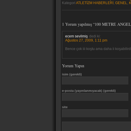
Kategori
ATLETİZM HABERLERİ
,
GENEL
,
1 Yorum yapılmış “100 METRE ANGE
ecem sevilmiş
dedi ki:
Ağustos 27, 2009, 1:11 pm
Bence çok iii koştu ama daha ii koşabili
Yorum Yapın
isim (gerekli)
e-posta (yayınlanmıyacak) (gerekli)
site