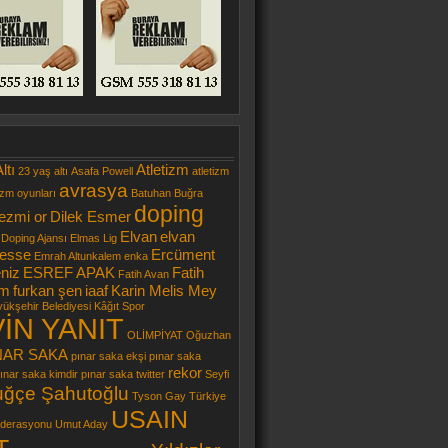
ltı
Atletizm
23 yaş altı
Asafa Powell
atletizm
avrasya
izm oyunları
Batuhan Buğra
doping
ezmi or
Dilek Esmer
Elvan
elvan
 Doping Ajansı
Elmas Lig
esse
Ercüment
Emrah Altunkalem
enka
niz
ESREF APAK
Fatih
Fatih Avan
ım
furkan şen
iaaf
Karin Melis Mey
yükşehir Belediyesi Kâğıt Spor
İN YANIT
OLİMPİYAT
Oğuzhan
NAR SAKA
pınar saka ekşi
pınar saka
rekor
ınar saka kimdir
pınar saka twitter
Seyfi
uğçe Şahutoğlu
Tyson Gay
Türkiye
USAIN
ederasyonu
Umut Aday