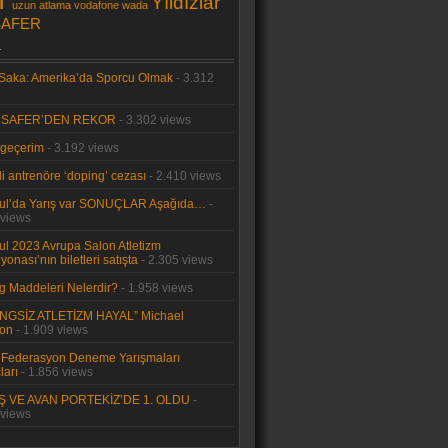
T
Yıldızlar
uzun atlama
vodafone
wada
SAFER
a
 Saka: Amerika’da Sporcu Olmak
- 3.312
T SAFER’DEN REKOR
- 3.302 views
 geçerim
- 3.192 views
li antrenöre ‘doping’ cezası
- 2.410 views
bul’da Yarış var SONUÇLAR Aşağıda…
-
 views
ul 2023 Avrupa Salon Atletizm
onası’nın biletleri satışta
- 2.305 views
g Maddeleri Nelerdir?
- 1.958 views
NGSİZ ATLETİZM HAYAL” Michael
on
- 1.909 views
 Federasyon Deneme Yarışmaları
ları
- 1.856 views
 VE AVAN PORTEKİZ’DE 1. OLDU
-
 views