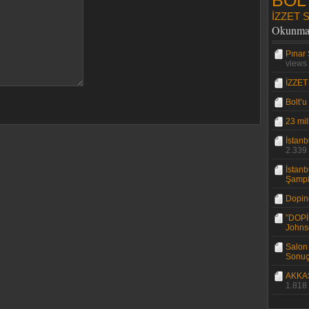
BOL
İZZET 
Okunm
Pınar
views
İZZE
Bolt’u
23 mil
İstan
2.339
İstanb
Şampiy
Dopin
”DOPİ
Johns
Salon
Sonuç
AKKAŞ
1.818