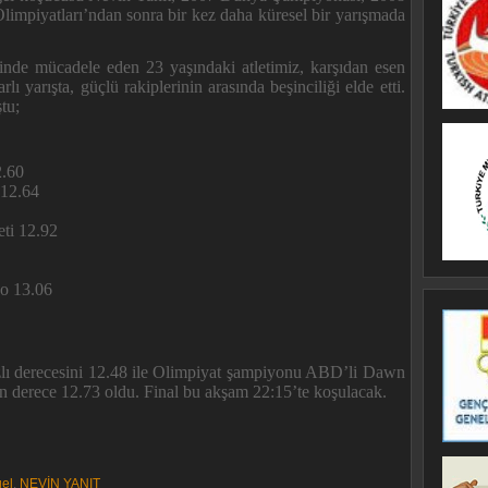
mpiyatları’ndan sonra bir kez daha küresel bir yarışmada
ilkinde mücadele eden 23 yaşındaki atletimiz, karşıdan esen
lı yarışta, güçlü rakiplerinin arasında beşinciliği elde etti.
tu;
2.60
 12.64
ti 12.92
go 13.06
hızlı derecesini 12.48 ile Olimpiyat şampiyonu ABD’li Dawn
on derece 12.73 oldu. Final bu akşam 22:15’te koşulacak.
el
,
NEVİN YANIT